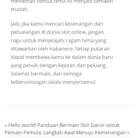
menikmati semua tema ini menjadi semakin
mudah.
Jadi, jika kamu mencari kesenangan dan
petualangan di dunia slot online, jangan
ragu untuk menjelajahi ragam tema yang
ditawarkan oleh Habanero. Setiap putaran
dapat membawa kamu ke dalam dunia baru
yang penuh dengan kejutan dan peluang.
Selamat bermain, dan semoga
keberuntungan selalu menyertaimu!
«
Hello world!
Panduan Bermain Slot Gacor untuk
Pemain Pemula: Langkah Awal Menuju Kemenangan
»