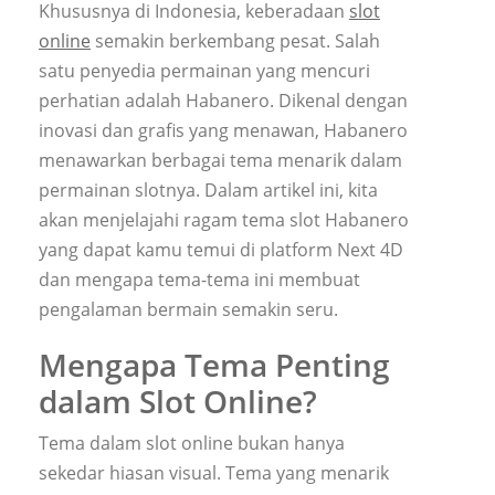
Khususnya di Indonesia, keberadaan
slot
online
semakin berkembang pesat. Salah
satu penyedia permainan yang mencuri
perhatian adalah Habanero. Dikenal dengan
inovasi dan grafis yang menawan, Habanero
menawarkan berbagai tema menarik dalam
permainan slotnya. Dalam artikel ini, kita
akan menjelajahi ragam tema slot Habanero
yang dapat kamu temui di platform Next 4D
dan mengapa tema-tema ini membuat
pengalaman bermain semakin seru.
Mengapa Tema Penting
dalam Slot Online?
Tema dalam slot online bukan hanya
sekedar hiasan visual. Tema yang menarik