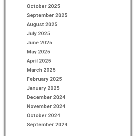
October 2025
September 2025
August 2025
July 2025
June 2025
May 2025
April 2025
March 2025
February 2025
January 2025
December 2024
November 2024
October 2024
September 2024