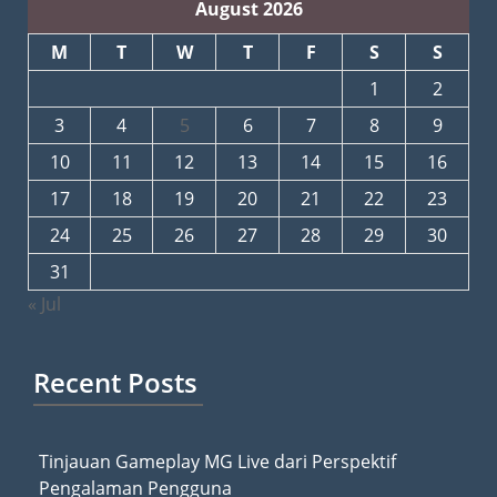
August 2026
M
T
W
T
F
S
S
1
2
3
4
5
6
7
8
9
10
11
12
13
14
15
16
17
18
19
20
21
22
23
24
25
26
27
28
29
30
31
« Jul
Recent Posts
Tinjauan Gameplay MG Live dari Perspektif
Pengalaman Pengguna