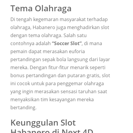
Tema Olahraga
Di tengah kegemaran masyarakat terhadap
olahraga, Habanero juga menghadirkan slot
dengan tema olahraga. Salah satu
contohnya adalah
“Soccer Slot”
, di mana
pemain dapat merasakan euforia
pertandingan sepak bola langsung dari layar
mereka. Dengan fitur-fitur menarik seperti
bonus pertandingan dan putaran gratis, slot
ini cocok untuk para penggemar olahraga
yang ingin merasakan sensasi taruhan saat
menyaksikan tim kesayangan mereka
bertanding.
Keunggulan Slot
Habanero di Next 4D