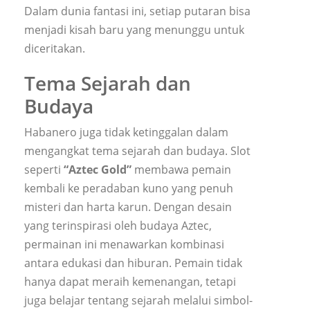
Dalam dunia fantasi ini, setiap putaran bisa
menjadi kisah baru yang menunggu untuk
diceritakan.
Tema Sejarah dan
Budaya
Habanero juga tidak ketinggalan dalam
mengangkat tema sejarah dan budaya. Slot
seperti
“Aztec Gold”
membawa pemain
kembali ke peradaban kuno yang penuh
misteri dan harta karun. Dengan desain
yang terinspirasi oleh budaya Aztec,
permainan ini menawarkan kombinasi
antara edukasi dan hiburan. Pemain tidak
hanya dapat meraih kemenangan, tetapi
juga belajar tentang sejarah melalui simbol-