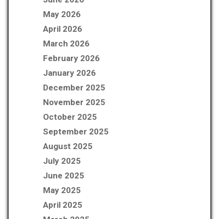
May 2026
April 2026
March 2026
February 2026
January 2026
December 2025
November 2025
October 2025
September 2025
August 2025
July 2025
June 2025
May 2025
April 2025